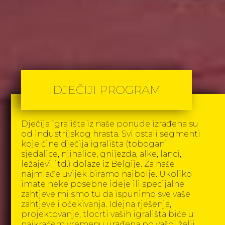
DJEČIJI PROGRAM
Dječija igrališta iz naše ponude izrađena su
od industrijskog hrasta. Svi ostali segmenti
koje čine dječija igrališta (tobogani,
sjedalice, njihalice, gnijezda, alke, lanci,
ležajevi, itd.) dolaze iz Belgije. Za naše
najmlađe uvijek biramo najbolje. Ukoliko
imate neke posebne ideje ili specijalne
zahtjeve mi smo tu da ispunimo sve vaše
zahtjeve i očekivanja. Idejna rješenja,
projektovanje, tlocrti vaših igrališta biće u
najkraćem vremenu urađena po vašoj želji.