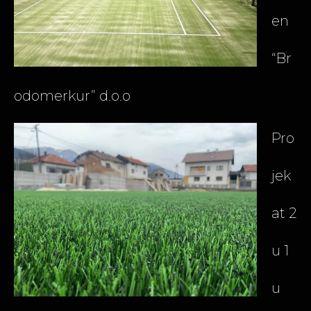
en
“Br
odomerkur” d.o.o
Pro
jek
at 2
u 1
u