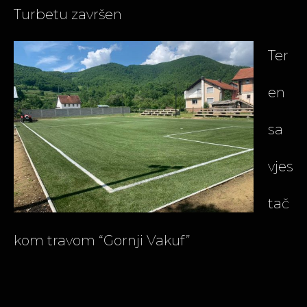
Turbetu završen
Ter
en
sa
vjes
tač
kom travom “Gornji Vakuf”