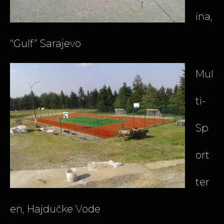
ina,
“Gulf” Sarajevo
Mul
ti-
Sp
ort
ter
en, Hajdučke Vode