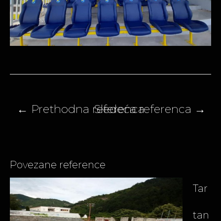
Navigacija
članaka
Povezane reference
Tar
tan