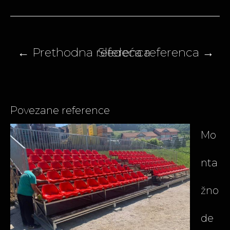
Navigacija
članaka
Povezane reference
Mo
nta
žno
de