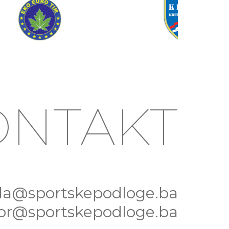
ONTAKT
la@sportskepodloge.ba
tor@sportskepodloge.ba