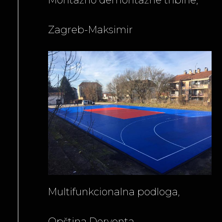
Montažno demontažne tribine,
Zagreb-Maksimir
Multifunkcionalna podloga,
Opština Derventa