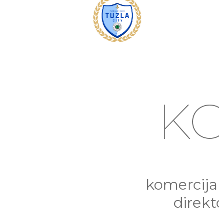
K
4
komercija
direk