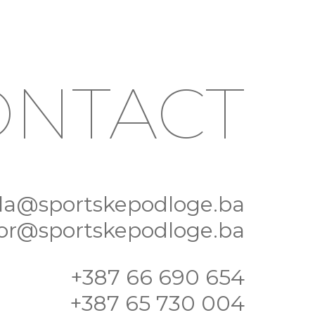
ONTACT
la@sportskepodloge.ba
tor@sportskepodloge.ba
+387 66 690 654
+387 65 730 004