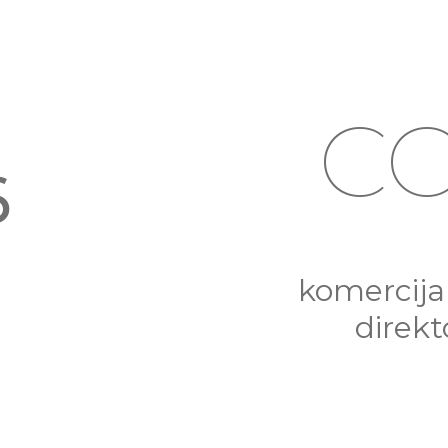
C
4
komercija
direk