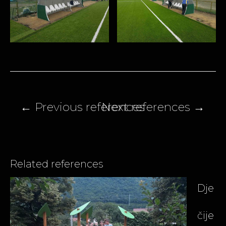
Post
navigation
Related references
Dje
čije