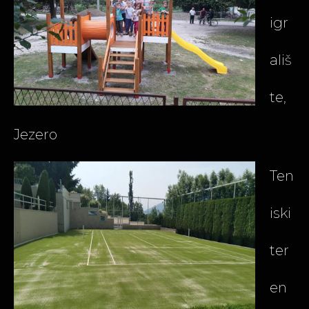
igr
ališ
te,
Jezero
Ten
iski
ter
en