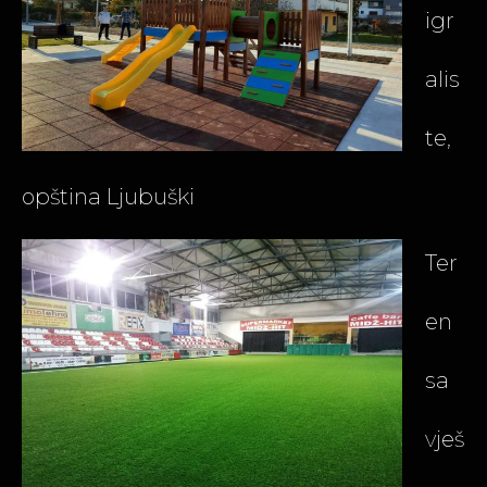
igr
alis
te,
opština Ljubuški
Ter
en
sa
vješ