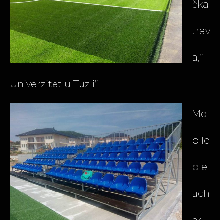
čka
trav
a,”
Univerzitet u Tuzli”
Mo
bile
ble
ach
er,