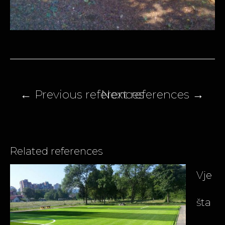
Post
navigation
Related references
Vje
šta