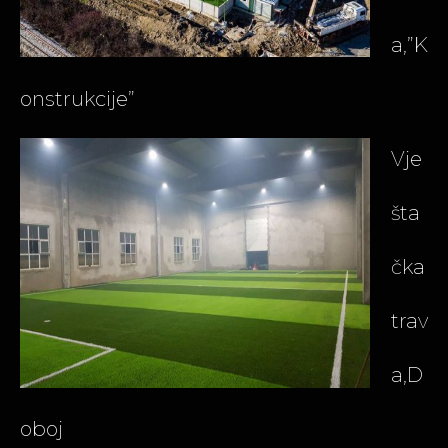
a,”K
onstrukcije”
Vje
šta
čka
trav
a,D
oboj