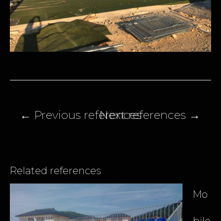
Post
navigation
Related references
Mo
bile