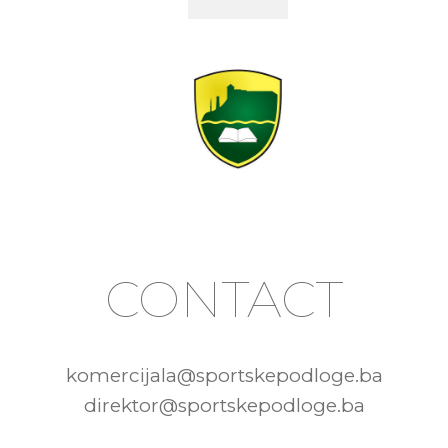
CONTACT
komercijala@sportskepodloge.ba
direktor@sportskepodloge.ba